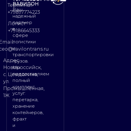
ВАВИЛОН
Терминал:
Ваш
+79897774223
надежный
партнер
Логист:
в
+79186645333
сфере
логистики
Email:
и
ceo@vavilontrans.ru
транспортировки
Адрес:
грузов.
Новороссийск,
Мы
предоставляем
с. Цемдолина,
полный
ул.
комплекс
Промышленная,
услуг:
1Ж
перетарка,
хранение
контейнеров,
фрахт
и